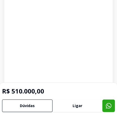
R$ 510.000,00
Imóveis semelhantes
Dúvidas
Ligar
Confira imóveis semelhantes