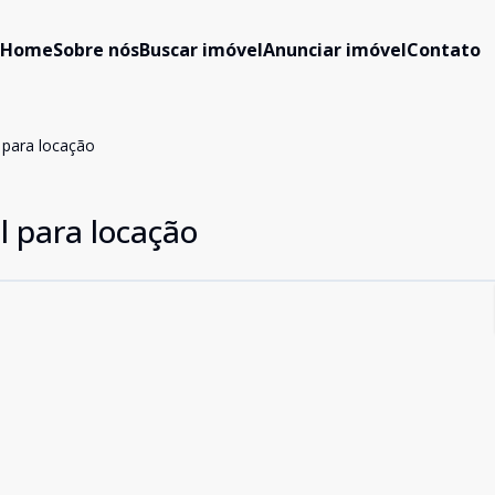
Home
Sobre nós
Buscar imóvel
Anunciar imóvel
Contato
 para locação
l para locação