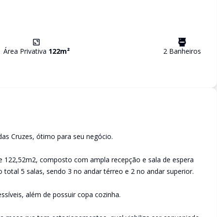
Área Privativa
122
m²
2
Banheiro
s
das Cruzes, ótimo para seu negócio.
de 122,52m2, composto com ampla recepção e sala de espera
 total 5 salas, sendo 3 no andar térreo e 2 no andar superior.
ssíveis, além de possuir copa cozinha.