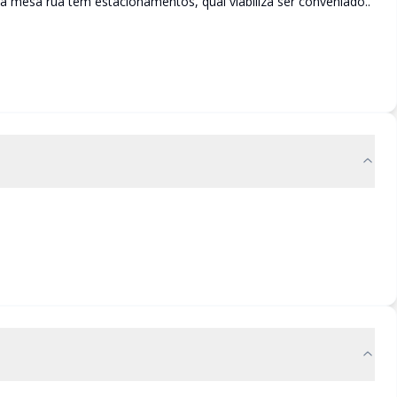
 mesa rua tem estacionamentos, qual viabiliza ser conveniado..