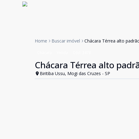
Home
Buscar imóvel
Chácara Térrea alto padrã
Chácara
Venda
Cód:
3478
Chácara Térrea alto padr
Biritiba Ussu, Mogi das Cruzes - SP