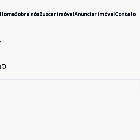
Home
Sobre nós
Buscar imóvel
Anunciar imóvel
Contato
o
ão