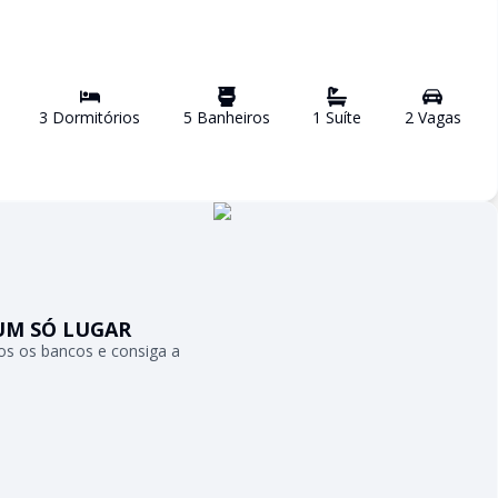
3
Dormitório
s
5
Banheiro
s
1
Suíte
2
Vaga
s
UM SÓ LUGAR
s os bancos e consiga a