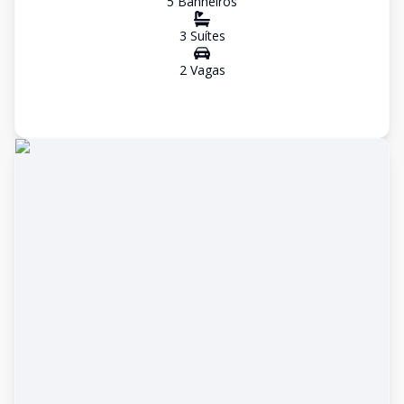
5
Banheiro
s
3
Suíte
s
2
Vaga
s