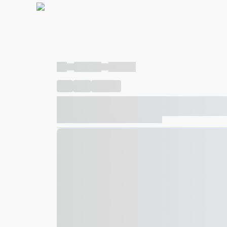
----
----- -----
----- -----
----
-----
---- ------
----- ----- -- ------ ---- ---- -- ---
----- ----- -- ------ ----- ----- -- ------