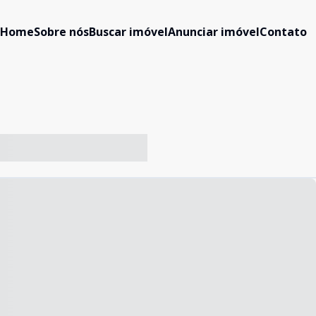
Home
Sobre nós
Buscar imóvel
Anunciar imóvel
Contato
-- ----- ----- --- ------