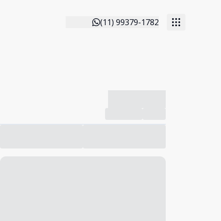
(11) 99379-1782
-------------
Compartilhar
Favorito