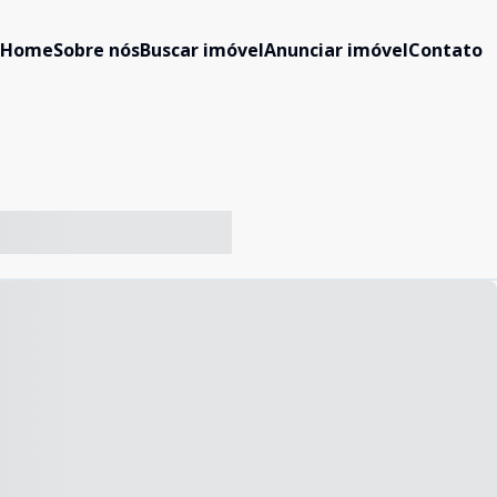
Home
Sobre nós
Buscar imóvel
Anunciar imóvel
Contato
-- ----- ----- --- ------