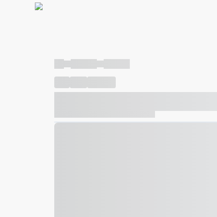
----
----- -----
----- -----
----
-----
---- ------
----- ----- -- ------ ---- ---- -- ---
----- ----- -- ------ ----- ----- -- ------