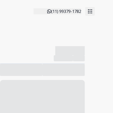
(11) 99379-1782
-------------
Compartilhar
Favorito