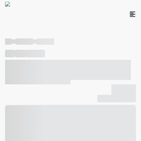
----
----- -----
----- -----
----
-----
---- ------
----- ----- -- ------ ---- ---- -- ----- ----- -----
--- ------
----- ----- -- ------ ----- ----- -- ------
-------------
Compartilhar
Favorito