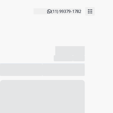
(11) 99379-1782
-------------
Compartilhar
Favorito