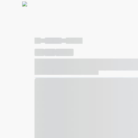
----
----- -----
----- -----
----
-----
---- ------
----- ----- -- ------ ---- ---- -- ---
----- ----- -- ------ ----- ----- -- ------