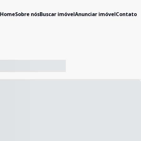
Home
Sobre nós
Buscar imóvel
Anunciar imóvel
Contato
-- ----- ----- --- ------