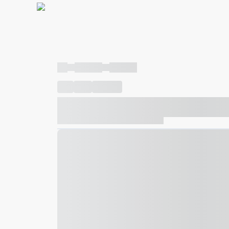
----
----- -----
----- -----
----
-----
---- ------
----- ----- -- ------ ---- ---- -- ---
----- ----- -- ------ ----- ----- -- ------