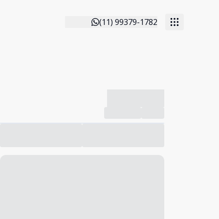
(11) 99379-1782
-------------
Compartilhar
Favorito