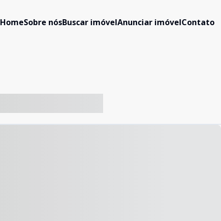
Home
Sobre nós
Buscar imóvel
Anunciar imóvel
Contato
-- ----- ----- --- ------