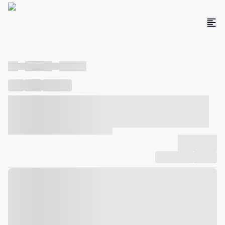
----
----- -----
----- -----
----
-----
---- ------
----- ----- -- ------ ---- ---- -- ----- ----- -----
--- ------
----- ----- -- ------ ----- ----- -- ------
-------------
Compartilhar
Favorito