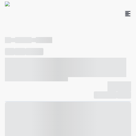
----
----- -----
----- -----
----
-----
---- ------
----- ----- -- ------ ---- ---- -- ----- ----- -----
--- ------
----- ----- -- ------ ----- ----- -- ------
-------------
Compartilhar
Favorito