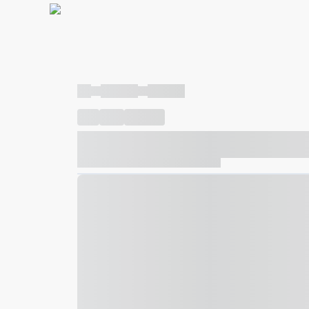
----
----- -----
----- -----
----
-----
---- ------
----- ----- -- ------ ---- ---- -- ---
----- ----- -- ------ ----- ----- -- ------