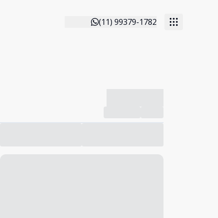
(11) 99379-1782
-------------
Compartilhar
Favorito