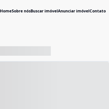
Home
Sobre nós
Buscar imóvel
Anunciar imóvel
Contato
-- ----- ----- --- ------