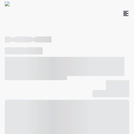
----
----- -----
----- -----
----
-----
---- ------
----- ----- -- ------ ---- ---- -- ----- ----- -----
--- ------
----- ----- -- ------ ----- ----- -- ------
-------------
Compartilhar
Favorito