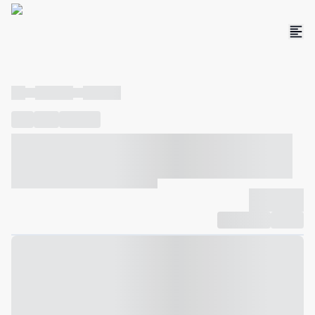
----
----- -----
----- -----
----
-----
---- ------
----- ----- -- ------ ---- ---- -- ----- ----- -----
--- ------
----- ----- -- ------ ----- ----- -- ------
-------------
Compartilhar
Favorito