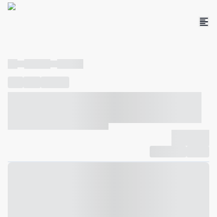
----
----- -----
----- -----
----
-----
---- ------
----- ----- -- ------ ---- ---- -- ----- ----- -----
--- ------
----- ----- -- ------ ----- ----- -- ------
-------------
Compartilhar
Favorito