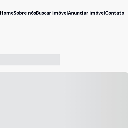
Home
Sobre nós
Buscar imóvel
Anunciar imóvel
Contato
-- ----- ----- --- ------