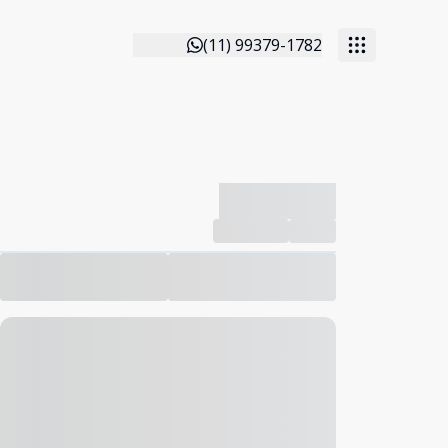
(11) 99379-1782
-------------
Compartilhar
Favorito