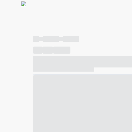
----
----- -----
----- -----
----
-----
---- ------
----- ----- -- ------ ---- ---- -- ---
----- ----- -- ------ ----- ----- -- ------