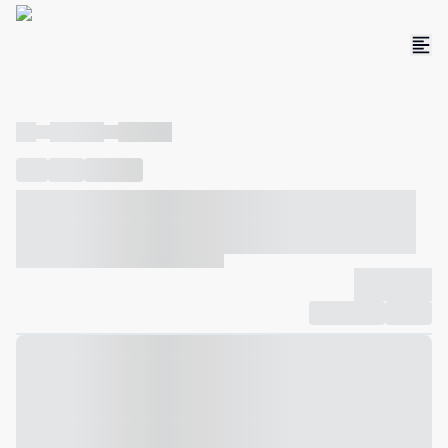
----
----- -----
----- -----
----
-----
---- ------
----- ----- -- ------ ---- ---- -- ----- ----- -----
--- ------
----- ----- -- ------ ----- ----- -- ------
-------------
Compartilhar
Favorito