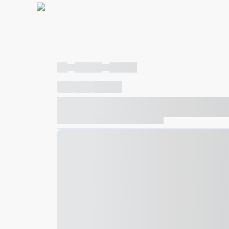
----
----- -----
----- -----
----
-----
---- ------
----- ----- -- ------ ---- ---- -- ---
----- ----- -- ------ ----- ----- -- ------