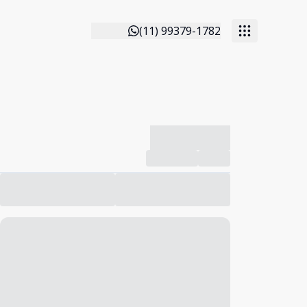
(11) 99379-1782
-------------
Compartilhar
Favorito