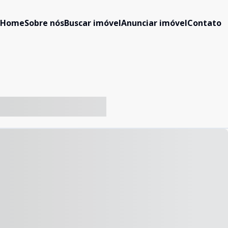
Home
Sobre nós
Buscar imóvel
Anunciar imóvel
Contato
-- ----- ----- --- ------