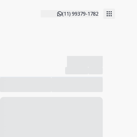
(11) 99379-1782
-------------
Compartilhar
Favorito