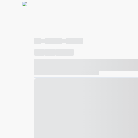
----
----- -----
----- -----
----
-----
---- ------
----- ----- -- ------ ---- ---- -- ---
----- ----- -- ------ ----- ----- -- ------