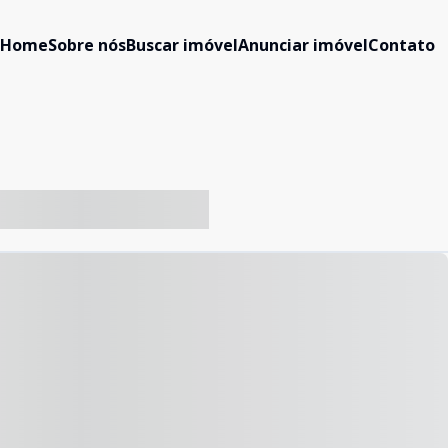
Home
Sobre nós
Buscar imóvel
Anunciar imóvel
Contato
-- ----- ----- --- ------