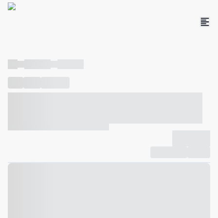
----
----- -----
----- -----
----
-----
---- ------
----- ----- -- ------ ---- ---- -- ----- ----- -----
--- ------
----- ----- -- ------ ----- ----- -- ------
-------------
Compartilhar
Favorito