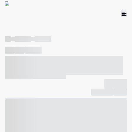
----
----- -----
----- -----
----
-----
---- ------
----- ----- -- ------ ---- ---- -- ----- ----- -----
--- ------
----- ----- -- ------ ----- ----- -- ------
-------------
Compartilhar
Favorito