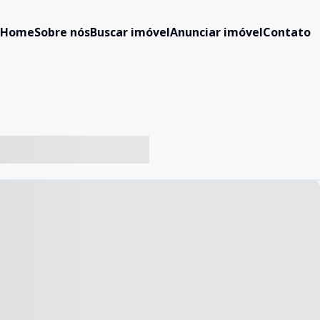
Home
Sobre nós
Buscar imóvel
Anunciar imóvel
Contato
-- ----- ----- --- ------