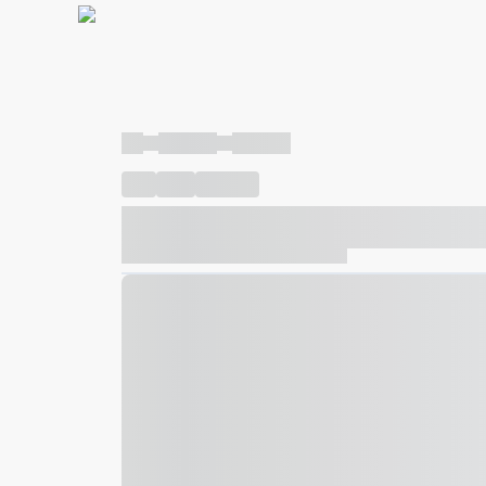
----
----- -----
----- -----
----
-----
---- ------
----- ----- -- ------ ---- ---- -- ---
----- ----- -- ------ ----- ----- -- ------