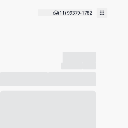
(11) 99379-1782
-------------
Compartilhar
Favorito