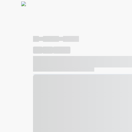
----
----- -----
----- -----
----
-----
---- ------
----- ----- -- ------ ---- ---- -- ---
----- ----- -- ------ ----- ----- -- ------