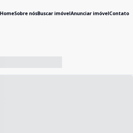
Home
Sobre nós
Buscar imóvel
Anunciar imóvel
Contato
-- ----- ----- --- ------