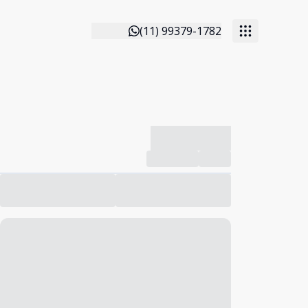
(11) 99379-1782
-------------
Compartilhar
Favorito