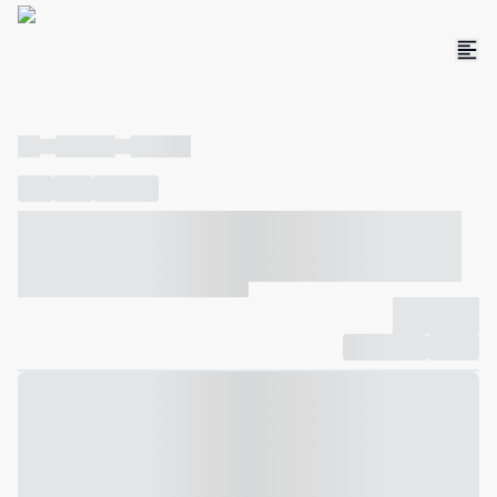
----
----- -----
----- -----
----
-----
---- ------
----- ----- -- ------ ---- ---- -- ----- ----- -----
--- ------
----- ----- -- ------ ----- ----- -- ------
-------------
Compartilhar
Favorito