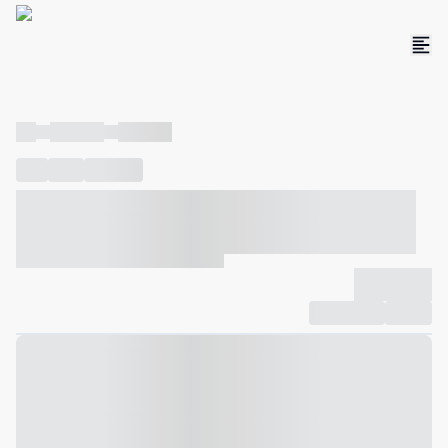
----
----- -----
----- -----
----
-----
---- ------
----- ----- -- ------ ---- ---- -- ----- ----- -----
--- ------
----- ----- -- ------ ----- ----- -- ------
-------------
Compartilhar
Favorito