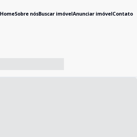
Home
Sobre nós
Buscar imóvel
Anunciar imóvel
Contato
-- ----- ----- --- ------