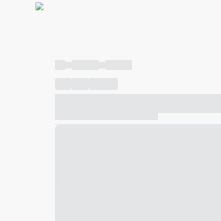
----
----- -----
----- -----
----
-----
---- ------
----- ----- -- ------ ---- ---- -- ---
----- ----- -- ------ ----- ----- -- ------