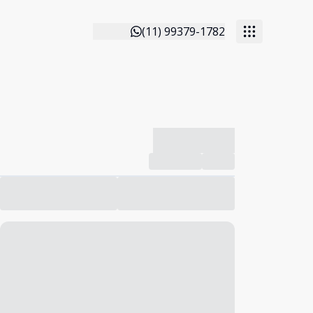
(11) 99379-1782
-------------
Compartilhar
Favorito