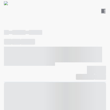
----
----- -----
----- -----
----
-----
---- ------
----- ----- -- ------ ---- ---- -- ----- ----- -----
--- ------
----- ----- -- ------ ----- ----- -- ------
-------------
Compartilhar
Favorito