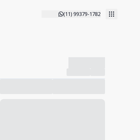
(11) 99379-1782
-------------
Compartilhar
Favorito