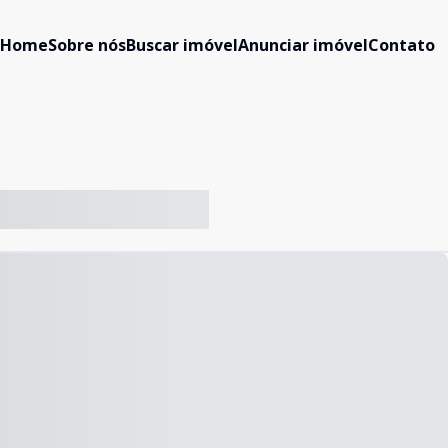
Home
Sobre nós
Buscar imóvel
Anunciar imóvel
Contato
-- ----- ----- --- ------