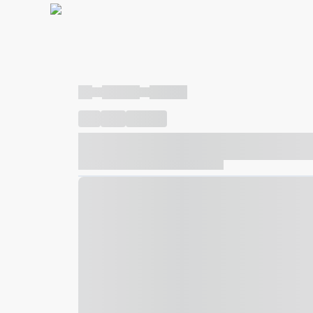
----
----- -----
----- -----
----
-----
---- ------
----- ----- -- ------ ---- ---- -- ---
----- ----- -- ------ ----- ----- -- ------