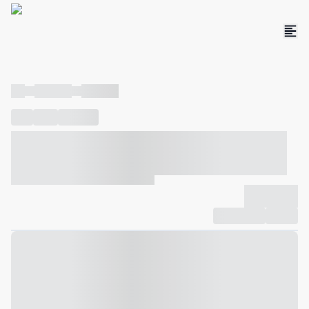
----
----- -----
----- -----
----
-----
---- ------
----- ----- -- ------ ---- ---- -- ----- ----- -----
--- ------
----- ----- -- ------ ----- ----- -- ------
-------------
Compartilhar
Favorito