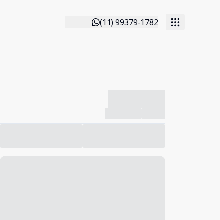
(11) 99379-1782
-------------
Compartilhar
Favorito