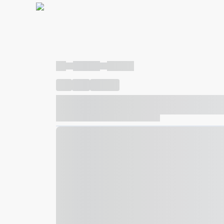
----
----- -----
----- -----
----
-----
---- ------
----- ----- -- ------ ---- ---- -- ---
----- ----- -- ------ ----- ----- -- ------