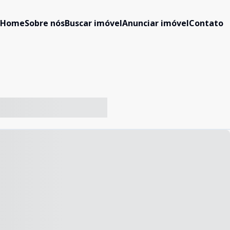
Home
Sobre nós
Buscar imóvel
Anunciar imóvel
Contato
-- ----- ----- --- ------