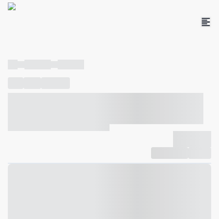
----
----- -----
----- -----
----
-----
---- ------
----- ----- -- ------ ---- ---- -- ----- ----- -----
--- ------
----- ----- -- ------ ----- ----- -- ------
-------------
Compartilhar
Favorito