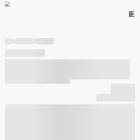
----
----- -----
----- -----
----
-----
---- ------
----- ----- -- ------ ---- ---- -- ----- ----- -----
--- ------
----- ----- -- ------ ----- ----- -- ------
-------------
Compartilhar
Favorito