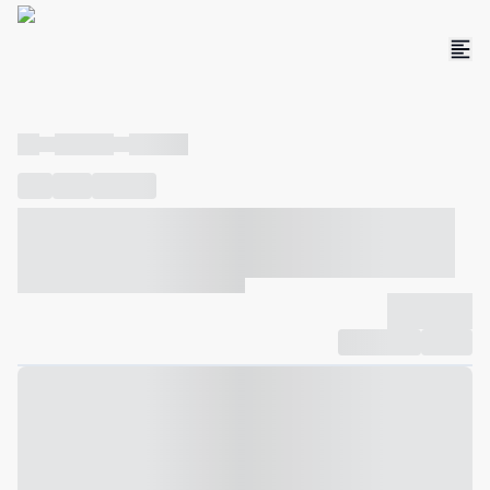
----
----- -----
----- -----
----
-----
---- ------
----- ----- -- ------ ---- ---- -- ----- ----- -----
--- ------
----- ----- -- ------ ----- ----- -- ------
-------------
Compartilhar
Favorito