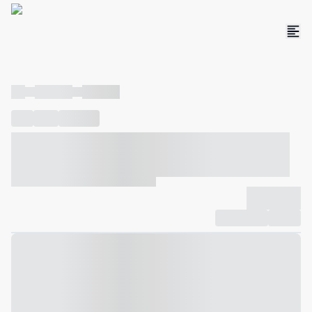
----
----- -----
----- -----
----
-----
---- ------
----- ----- -- ------ ---- ---- -- ----- ----- -----
--- ------
----- ----- -- ------ ----- ----- -- ------
-------------
Compartilhar
Favorito