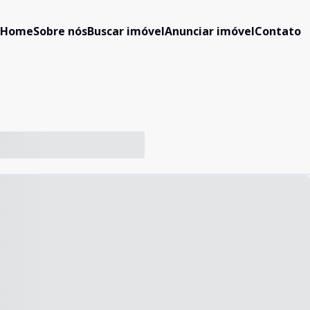
Home
Sobre nós
Buscar imóvel
Anunciar imóvel
Contato
-- ----- ----- --- ------