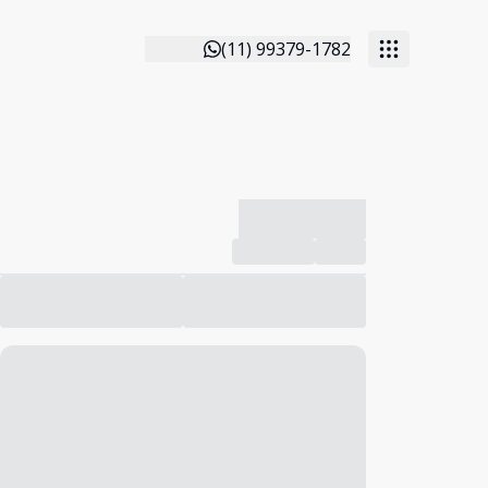
(11) 99379-1782
-------------
Compartilhar
Favorito