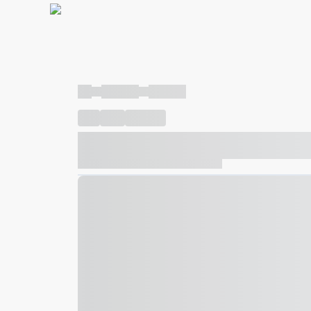
----
----- -----
----- -----
----
-----
---- ------
----- ----- -- ------ ---- ---- -- ---
----- ----- -- ------ ----- ----- -- ------