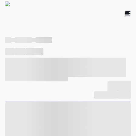
----
----- -----
----- -----
----
-----
---- ------
----- ----- -- ------ ---- ---- -- ----- ----- -----
--- ------
----- ----- -- ------ ----- ----- -- ------
-------------
Compartilhar
Favorito