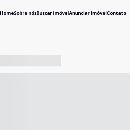
Home
Sobre nós
Buscar imóvel
Anunciar imóvel
Contato
-- ----- ----- --- ------