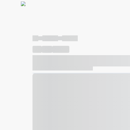
----
----- -----
----- -----
----
-----
---- ------
----- ----- -- ------ ---- ---- -- ---
----- ----- -- ------ ----- ----- -- ------