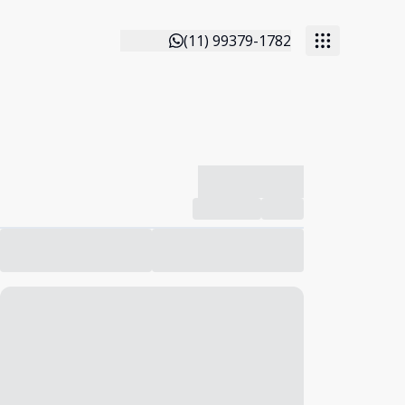
(11) 99379-1782
-------------
Compartilhar
Favorito