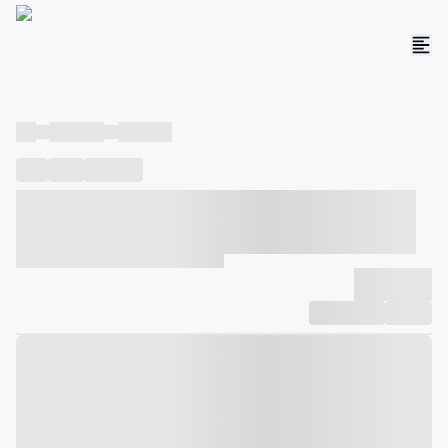
----
----- -----
----- -----
----
-----
---- ------
----- ----- -- ------ ---- ---- -- ----- ----- -----
--- ------
----- ----- -- ------ ----- ----- -- ------
-------------
Compartilhar
Favorito