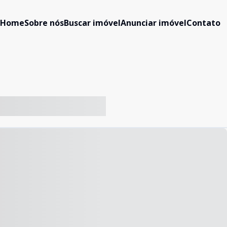
Home
Sobre nós
Buscar imóvel
Anunciar imóvel
Contato
-- ----- ----- --- ------