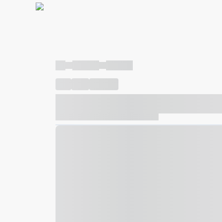
----
----- -----
----- -----
----
-----
---- ------
----- ----- -- ------ ---- ---- -- ---
----- ----- -- ------ ----- ----- -- ------