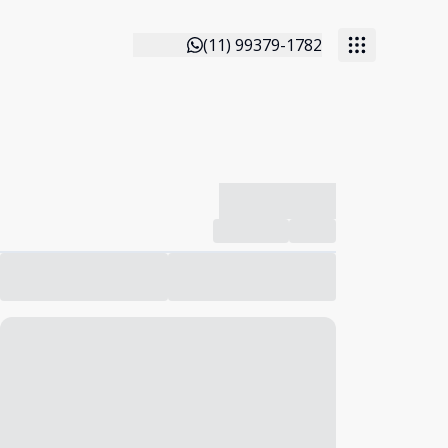
(11) 99379-1782
-------------
Compartilhar
Favorito