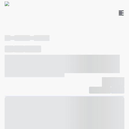
----
----- -----
----- -----
----
-----
---- ------
----- ----- -- ------ ---- ---- -- ----- ----- -----
--- ------
----- ----- -- ------ ----- ----- -- ------
-------------
Compartilhar
Favorito