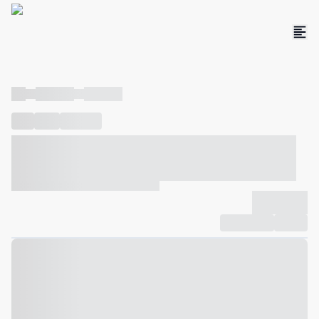
----
----- -----
----- -----
----
-----
---- ------
----- ----- -- ------ ---- ---- -- ----- ----- -----
--- ------
----- ----- -- ------ ----- ----- -- ------
-------------
Compartilhar
Favorito