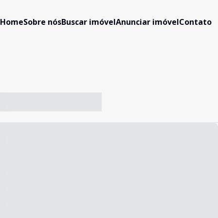
Home
Sobre nós
Buscar imóvel
Anunciar imóvel
Contato
-- ----- ----- --- ------