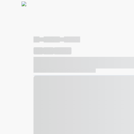
----
----- -----
----- -----
----
-----
---- ------
----- ----- -- ------ ---- ---- -- ---
----- ----- -- ------ ----- ----- -- ------