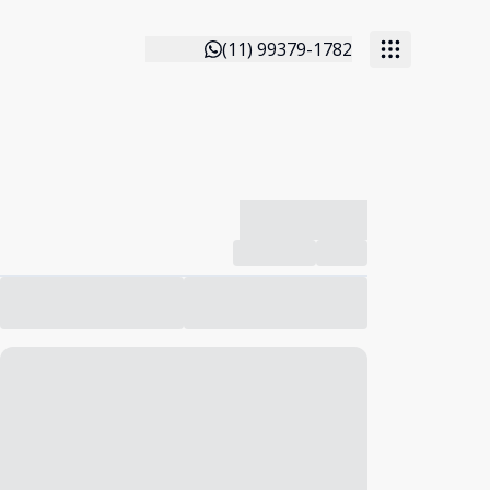
(11) 99379-1782
-------------
Compartilhar
Favorito