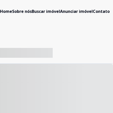
Home
Sobre nós
Buscar imóvel
Anunciar imóvel
Contato
-- ----- ----- --- ------