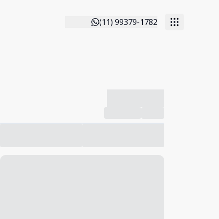
(11) 99379-1782
-------------
Compartilhar
Favorito