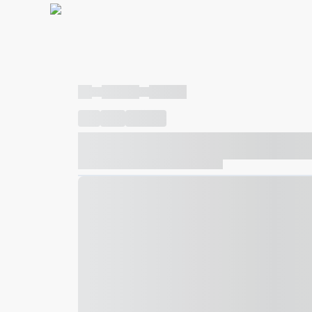
----
----- -----
----- -----
----
-----
---- ------
----- ----- -- ------ ---- ---- -- ---
----- ----- -- ------ ----- ----- -- ------