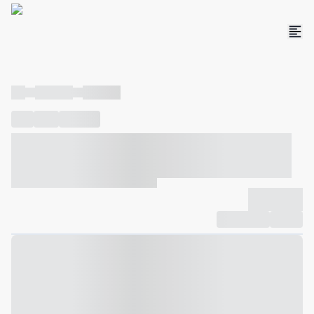
----
----- -----
----- -----
----
-----
---- ------
----- ----- -- ------ ---- ---- -- ----- ----- -----
--- ------
----- ----- -- ------ ----- ----- -- ------
-------------
Compartilhar
Favorito