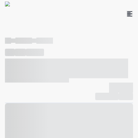
----
----- -----
----- -----
----
-----
---- ------
----- ----- -- ------ ---- ---- -- ----- ----- -----
--- ------
----- ----- -- ------ ----- ----- -- ------
-------------
Compartilhar
Favorito