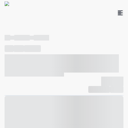
----
----- -----
----- -----
----
-----
---- ------
----- ----- -- ------ ---- ---- -- ----- ----- -----
--- ------
----- ----- -- ------ ----- ----- -- ------
-------------
Compartilhar
Favorito