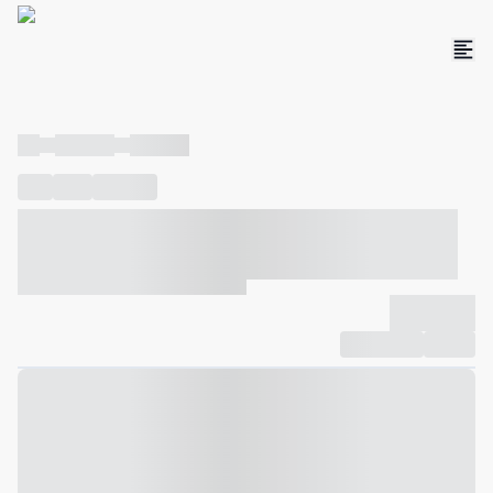
----
----- -----
----- -----
----
-----
---- ------
----- ----- -- ------ ---- ---- -- ----- ----- -----
--- ------
----- ----- -- ------ ----- ----- -- ------
-------------
Compartilhar
Favorito