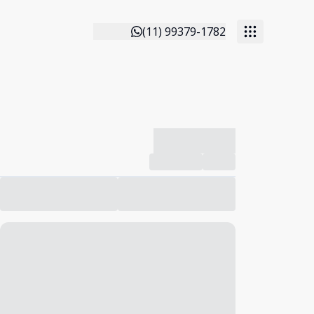
(11) 99379-1782
-------------
Compartilhar
Favorito