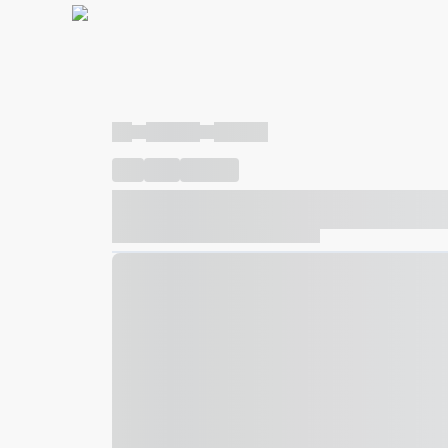
----
----- -----
----- -----
----
-----
---- ------
----- ----- -- ------ ---- ---- -- ---
----- ----- -- ------ ----- ----- -- ------