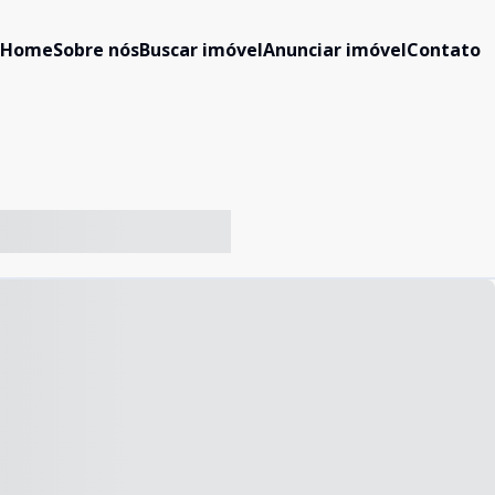
Home
Sobre nós
Buscar imóvel
Anunciar imóvel
Contato
-- ----- ----- --- ------