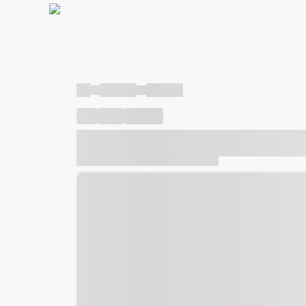
----
----- -----
----- -----
----
-----
---- ------
----- ----- -- ------ ---- ---- -- ---
----- ----- -- ------ ----- ----- -- ------