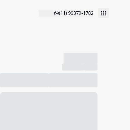
(11) 99379-1782
-------------
Compartilhar
Favorito