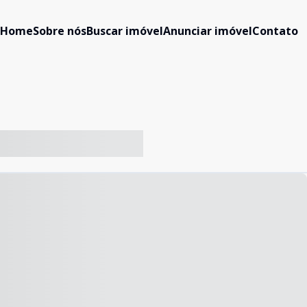
Home
Sobre nós
Buscar imóvel
Anunciar imóvel
Contato
-- ----- ----- --- ------