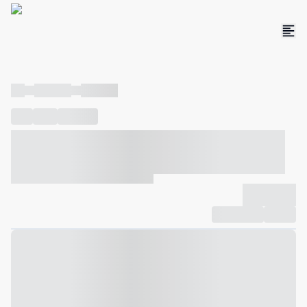
----
----- -----
----- -----
----
-----
---- ------
----- ----- -- ------ ---- ---- -- ----- ----- -----
--- ------
----- ----- -- ------ ----- ----- -- ------
-------------
Compartilhar
Favorito